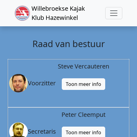
Willebroekse Kajak
Klub Hazewinkel
Raad van bestuur
Steve Vercauteren
Voorzitter
Toon meer info
Peter Cleemput
Secretaris
Toon meer info