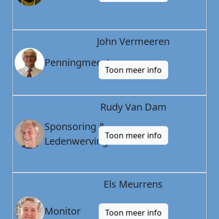
John Vermeeren
Penningmeester
Toon meer info
Rudy Van Dam
Sponsoring &
Toon meer info
Ledenwerving
Els Meurrens
Monitor
Toon meer info